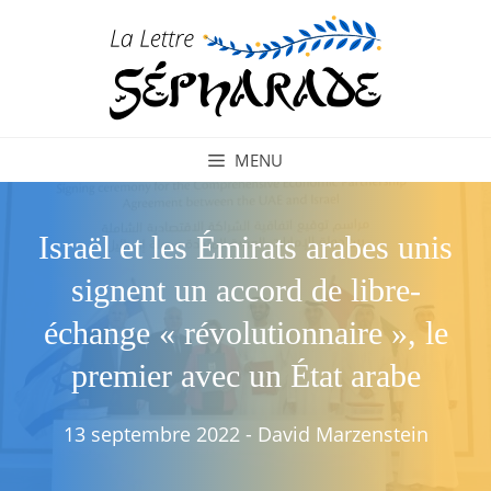
Aller
au
contenu
MENU
Israël et les Émirats arabes unis
signent un accord de libre-
échange « révolutionnaire », le
premier avec un État arabe
13 septembre 2022
-
David Marzenstein