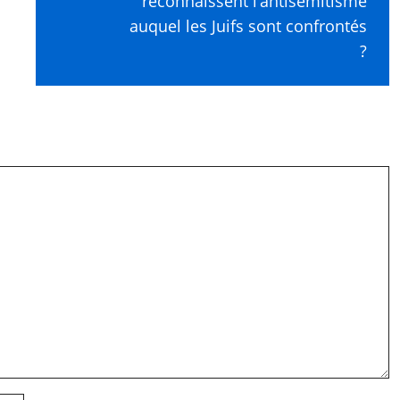
reconnaissent l’antisémitisme
auquel les Juifs sont confrontés
?