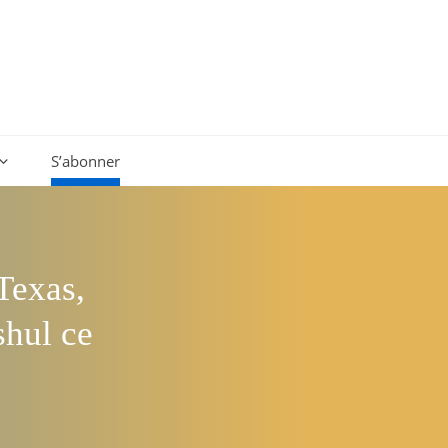
S’abonner
Texas,
shul ce