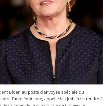
ident Biden au poste d’envoyée spéciale du
ttre l’antisémitisme, appelle les Juifs à se rendre à
se des otages de la synagogue de Colleyville.