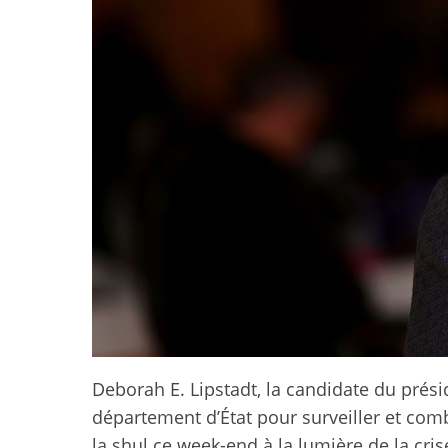
Deborah E. Lipstadt, la candidate du prés
département d’État pour surveiller et comba
la shul ce week-end à la lumière de la cri