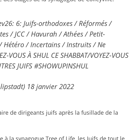
v26: 6: Juifs-orthodoxes / Réformés /
es / JCC / Havurah / Athées / Petit-
 Hétéro / Incertains / Instruits / Ne
 VENEZ-VOUS À SHUL CE SHABBAT/VOYEZ-VOUS
UTRES JUIFS
#SHOWUPINSHUL
lipstadt)
18 janvier 2022
e de dirigeants juifs après la fusillade de la
à la synagogue Tree of Life, les Juifs de tout le