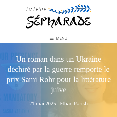
Aller
au
contenu
MENU
Un roman dans un Ukraine
déchiré par la guerre remporte le
prix Sami Rohr pour la littérature
juive
21 mai 2025
-
Ethan Parish