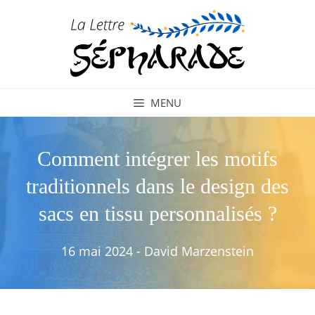
Aller
au
contenu
MENU
Comment intégrer les motifs
traditionnels dans le design des
sacs en tissu personnalisés ?
16 mai 2024
-
David Marzenstein