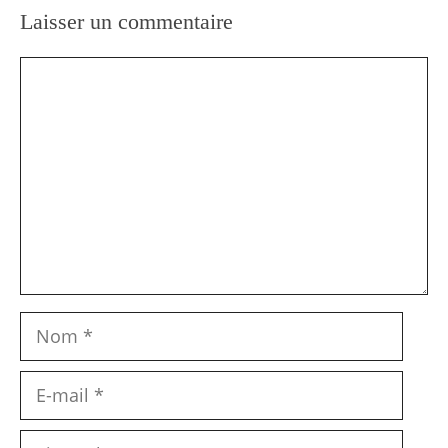
Laisser un commentaire
Commentaire
Nom
E-
mail
Site