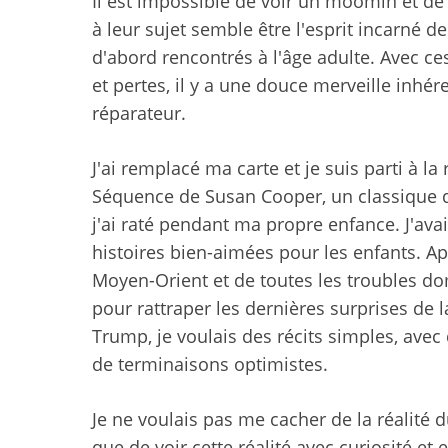
Il est impossible de voir un moomin et de
à leur sujet semble être l'esprit incarné 
d'abord rencontrés à l'âge adulte. Avec ces
et pertes, il y a une douce merveille inhé
réparateur.
J'ai remplacé ma carte et je suis parti à 
Séquence de Susan Cooper, un classique 
j'ai raté pendant ma propre enfance. J'av
histoires bien-aimées pour les enfants. A
Moyen-Orient et de toutes les troubles dom
pour rattraper les dernières surprises de
Trump, je voulais des récits simples, avec 
de terminaisons optimistes.
Je ne voulais pas me cacher de la réalité 
que de voir cette réalité avec curiosité et e