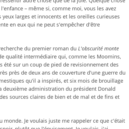
 ressentir autre chose que de la joie. Quelque chose
de l'enfance – même si, comme moi, vous les avez
 yeux larges et innocents et les oreilles curieuses
rente en eux qui ne peut s'empêcher d'être
la recherche du premier roman du
L'obscurité monte
de qualité intermédiaire qui, comme les Moomins,
ais été sur un coup de pied de revisionnement des
près près de deux ans de couverture d'une guerre du
estiques qu'il a inspirés, et six mois de brouillage
 la deuxième administration du président Donald
des sources claires de bien et de mal et de fins et
du monde. Je voulais juste me rappeler ce que c'était
spoir, plutôt que l'épuisement. Je voulais, j'ai