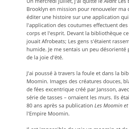
Un mercredi juillet, j'ai quitté le
Avant
Les 
Brooklyn en mission pour renouveler ma ca
éditer une histoire sur une application qu
l'application des coutumes effectuent des ra
corps et l'esprit. Devant la bibliothèque 
jouait Afrobeats; Les gens s'étaient rasse
humide. Je me sentais un peu désorienté p
de la joie d'été.
J'ai poussé à travers la foule et dans la b
Moomin. Images des créatures douces, bla
de fées excentrique créé par Jansson, avec
série de tasses – ornaient les murs. Ils ét
80 ans après sa publication
Les Moomin et 
l'Empire Moomin.