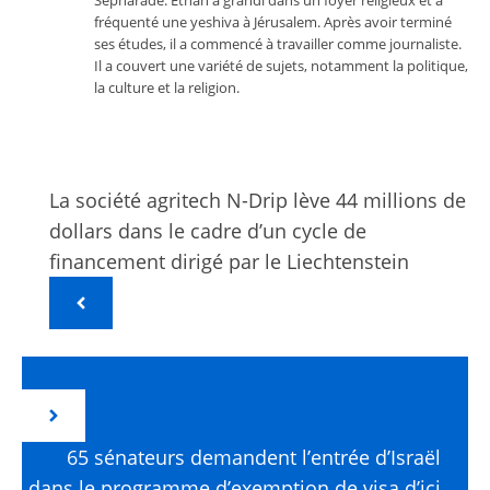
Sépharade. Ethan a grandi dans un foyer religieux et a
fréquenté une yeshiva à Jérusalem. Après avoir terminé
ses études, il a commencé à travailler comme journaliste.
Il a couvert une variété de sujets, notamment la politique,
la culture et la religion.
La société agritech N-Drip lève 44 millions de
dollars dans le cadre d’un cycle de
financement dirigé par le Liechtenstein
65 sénateurs demandent l’entrée d’Israël
dans le programme d’exemption de visa d’ici