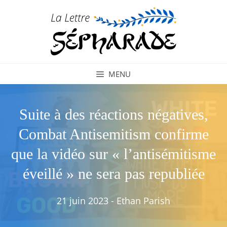
Aller
au
contenu
MENU
Suite à des réactions négatives,
Combat Antisemitism confirme
que la vidéo sur « l’antisémitisme
éveillé » ne sera pas republiée
21 juin 2023
-
Ethan Parish