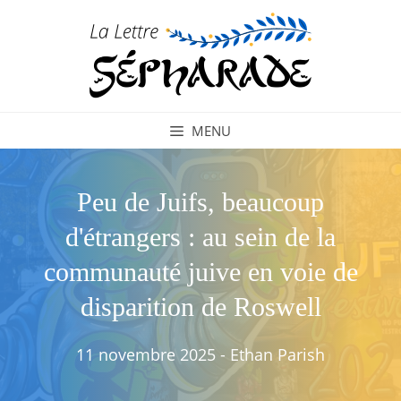
Aller
au
contenu
MENU
Peu de Juifs, beaucoup
d'étrangers : au sein de la
communauté juive en voie de
disparition de Roswell
11 novembre 2025
-
Ethan Parish