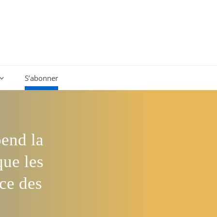
S’abonner
end la
que les
nce des