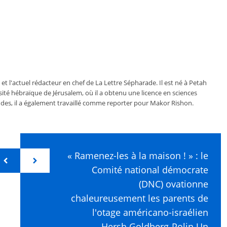
 et l'actuel rédacteur en chef de La Lettre Sépharade. Il est né à Petah
ersité hébraïque de Jérusalem, où il a obtenu une licence en sciences
des, il a également travaillé comme reporter pour Makor Rishon.
« Ramenez-les à la maison ! » : le
Comité national démocrate
(DNC) ovationne
chaleureusement les parents de
l'otage américano-israélien
Hersh Goldberg-Polin Un