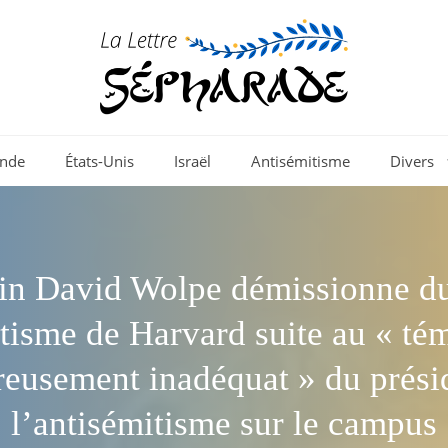
nde
États-Unis
Israël
Antisémitisme
Divers
in David Wolpe démissionne d
tisme de Harvard suite au « t
eusement inadéquat » du prési
l’antisémitisme sur le campus