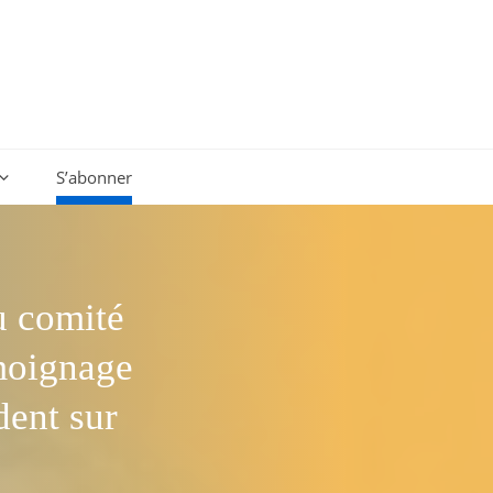
S’abonner
u comité
émoignage
dent sur