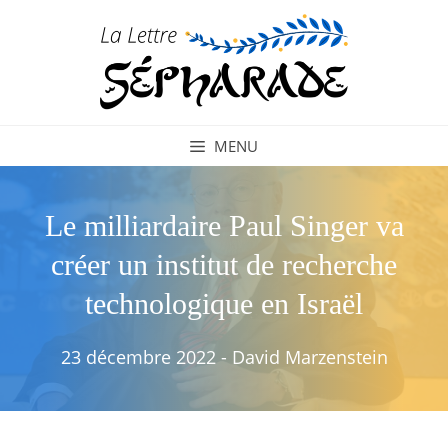
Aller
au
contenu
MENU
Le milliardaire Paul Singer va
créer un institut de recherche
technologique en Israël
23 décembre 2022
-
David Marzenstein