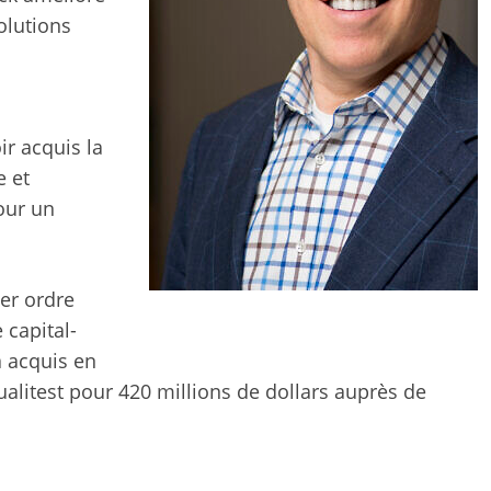
solutions
ir acquis la
e et
our un
ier ordre
 capital-
a acquis en
alitest pour 420 millions de dollars auprès de