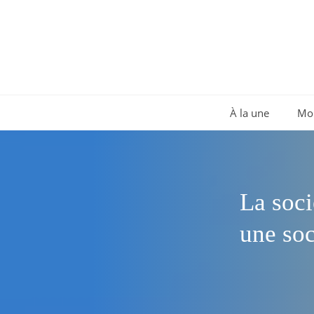
Aller
au
contenu
À la une
Mo
La soci
une soc