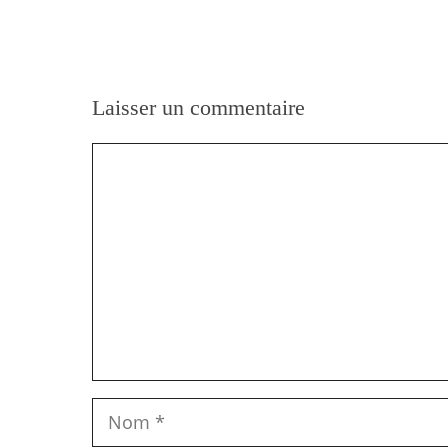
Laisser un commentaire
Commentaire
Nom