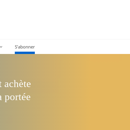
S’abonner
t achète
a portée