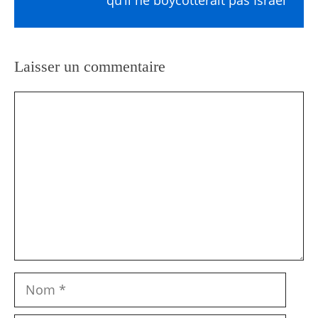
Laisser un commentaire
Commentaire
Nom