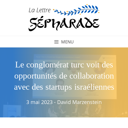
Aller
au
contenu
MENU
Le conglomérat turc voit des
opportunités de collaboration
avec des startups israéliennes
3 mai 2023
-
David Marzenstein