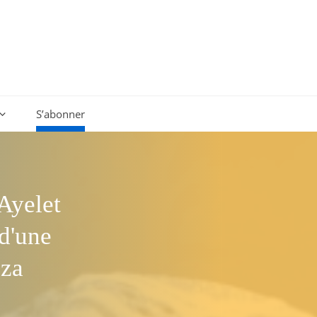
S’abonner
 Ayelet
d'une
aza