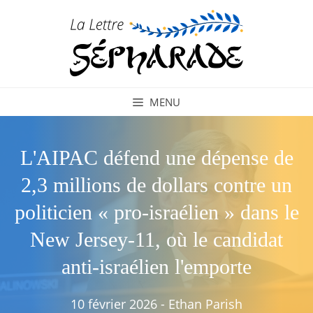
Aller
au
contenu
MENU
L'AIPAC défend une dépense de
2,3 millions de dollars contre un
politicien « pro-israélien » dans le
New Jersey-11, où le candidat
anti-israélien l'emporte
10 février 2026
-
Ethan Parish