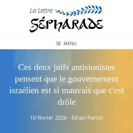
Aller
au
contenu
MENU
Ces deux juifs antisionistes
pensent que le gouvernement
israélien est si mauvais que c'est
drôle
10 février 2026
-
Ethan Parish