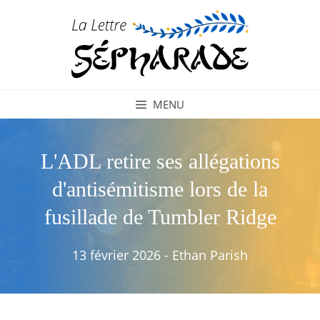
Aller
au
contenu
MENU
L'ADL retire ses allégations
d'antisémitisme lors de la
fusillade de Tumbler Ridge
13 février 2026
-
Ethan Parish