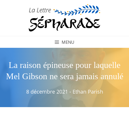
Aller
au
contenu
MENU
La raison épineuse pour laquelle
Mel Gibson ne sera jamais annulé
8 décembre 2021
-
Ethan Parish