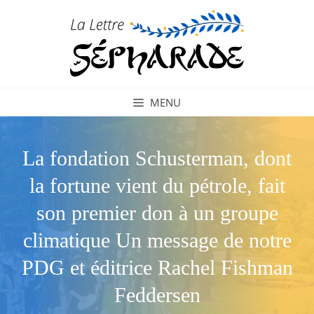
Aller
au
contenu
MENU
La fondation Schusterman, dont
la fortune vient du pétrole, fait
son premier don à un groupe
climatique Un message de notre
PDG et éditrice Rachel Fishman
Feddersen