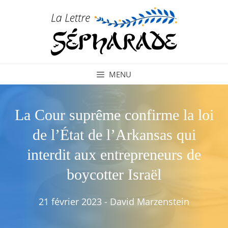
Aller
au
contenu
MENU
La Cour suprême confirme la loi
de l’État de l’Arkansas qui
interdit aux entrepreneurs de
boycotter Israël
21 février 2023
-
David Marzenstein