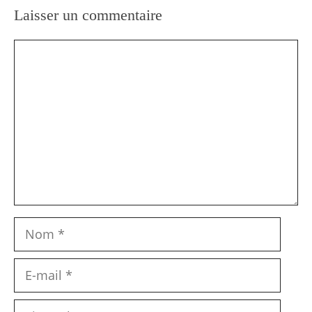
Laisser un commentaire
Commentaire
Nom
E-
mail
Site