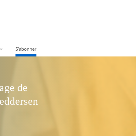
S’abonner
age de
Feddersen