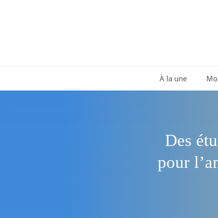
Aller
au
contenu
À la une
Mo
Des étu
pour l’a