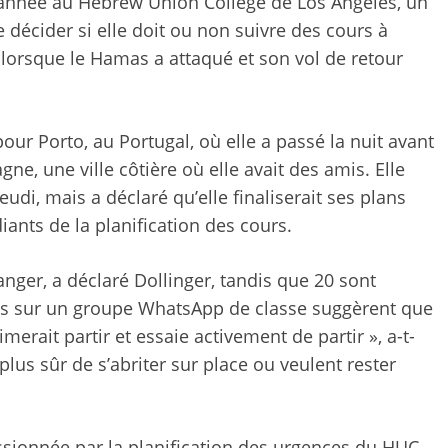
 année au Hebrew Union College de Los Angeles, un
décider si elle doit ou non suivre des cours à
 lorsque le Hamas a attaqué et son vol de retour
our Porto, au Portugal, où elle a passé la nuit avant
e, une ville côtière où elle avait des amis. Elle
eudi, mais a déclaré qu’elle finaliserait ses plans
ants de la planification des cours.
anger, a déclaré Dollinger, tandis que 20 sont
es sur un groupe WhatsApp de classe suggèrent que
imerait partir et essaie activement de partir », a-t-
 plus sûr de s’abriter sur place ou veulent rester
essionnée par la planification des urgences du HUC.