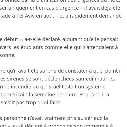
iser uniquement en cas d’urgence – il avait déjà été
illade à Tel Aviv en août – et a rapidement demandé
début », a-t-elle déclaré, ajoutant qu’elle pensait
nvers les étudiants comme elle qui s’attendaient à
rsonne.
ré qu’il avait été surpris de constater à quel point il
 les sirènes se sont déclenchées samedi matin, sa
arme incendie ou qu’Israël testait un système
t américain la semaine dernière. Et quand il a
 savait pas trop quoi faire.
 personne n’avait vraiment pris au sérieux la
iser », a-t-il déclaré à propos de son immeuble à