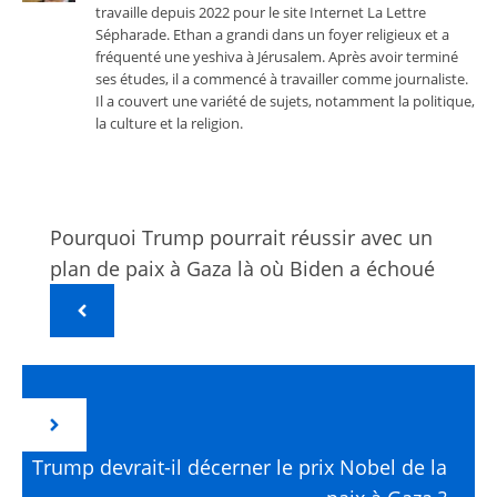
travaille depuis 2022 pour le site Internet La Lettre
Sépharade. Ethan a grandi dans un foyer religieux et a
fréquenté une yeshiva à Jérusalem. Après avoir terminé
ses études, il a commencé à travailler comme journaliste.
Il a couvert une variété de sujets, notamment la politique,
la culture et la religion.
Pourquoi Trump pourrait réussir avec un
plan de paix à Gaza là où Biden a échoué
Trump devrait-il décerner le prix Nobel de la