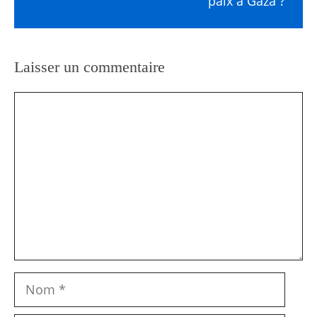
paix à Gaza ?
Laisser un commentaire
Commentaire
Nom