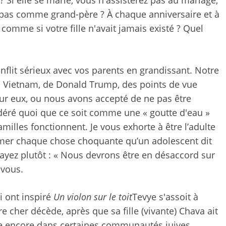
Si elle se marie, vous n'assisterez pas au mariage,
nt pas comme grand-père ? À chaque anniversaire et à
 comme si votre fille n'avait jamais existé ? Quel
flit sérieux avec vos parents en grandissant. Notre
du Vietnam, de Donald Trump, des points de vue
 sur eux, ou nous avons accepté de ne pas être
déré quoi que ce soit comme une « goutte d'eau »
familles fonctionnent. Je vous exhorte à être l’adulte
ormer chaque chose choquante qu’un adolescent dit
ayez plutôt : « Nous devrons être en désaccord sur
-vous.
i ont inspiré
Un violon sur le toit
Tevye s'assoit à
re cher décède, après que sa fille (vivante) Chava ait
re encore dans certaines communautés juives