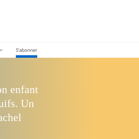
S’abonner
n enfant
uifs. Un
achel