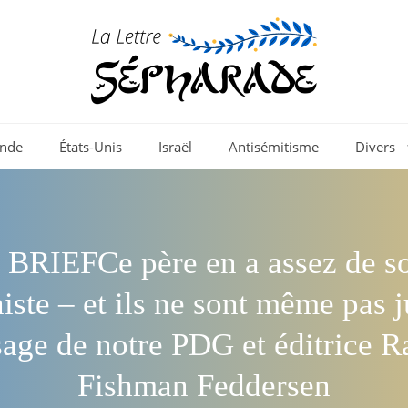
nde
États-Unis
Israël
Antisémitisme
Divers
BRIEFCe père en a assez de so
niste – et ils ne sont même pas j
age de notre PDG et éditrice R
Fishman Feddersen