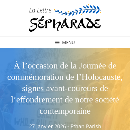
Aller
au
contenu
MENU
À l’occasion de la Journée de
commémoration de l’Holocauste,
signes avant-coureurs de
l’effondrement de notre société
contemporaine
27 janvier 2026
-
Ethan Parish