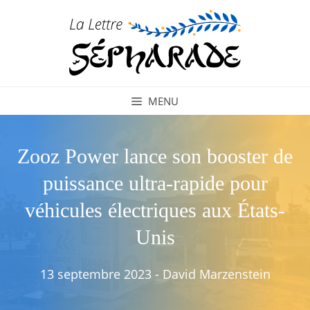
Aller
au
contenu
MENU
Zooz Power lance son booster de
puissance ultra-rapide pour
véhicules électriques aux États-
Unis
13 septembre 2023
-
David Marzenstein