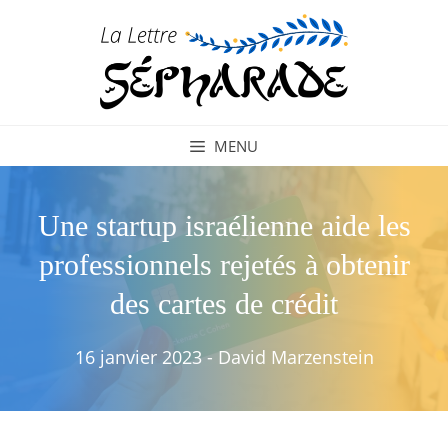
Aller
au
contenu
MENU
Une startup israélienne aide les
professionnels rejetés à obtenir
des cartes de crédit
16 janvier 2023
-
David Marzenstein