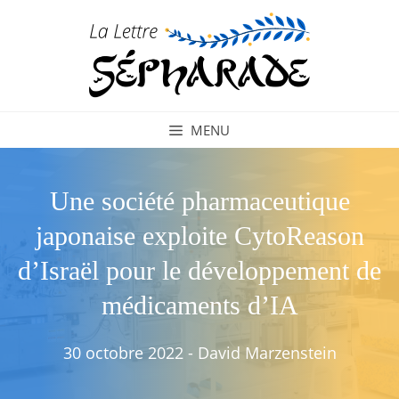
Aller
au
contenu
MENU
Une société pharmaceutique
japonaise exploite CytoReason
d’Israël pour le développement de
médicaments d’IA
30 octobre 2022
-
David Marzenstein