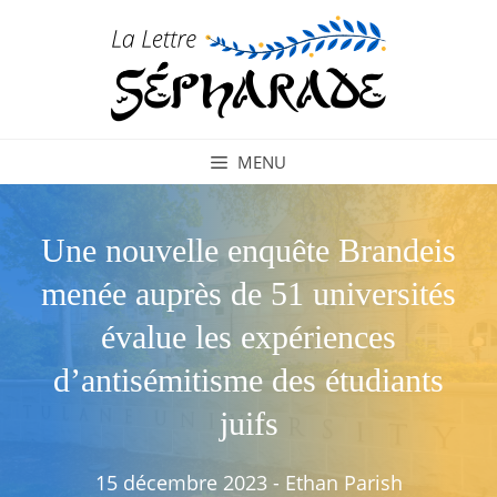
Aller
au
contenu
MENU
Une nouvelle enquête Brandeis
menée auprès de 51 universités
évalue les expériences
d’antisémitisme des étudiants
juifs
15 décembre 2023
-
Ethan Parish