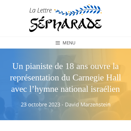
Aller
au
contenu
MENU
Un pianiste de 18 ans ouvre la
représentation du Carnegie Hall
avec l’hymne national israélien
23 octobre 2023
-
David Marzenstein