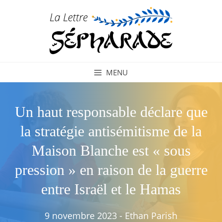
Aller
au
contenu
MENU
Un haut responsable déclare que
la stratégie antisémitisme de la
Maison Blanche est « sous
pression » en raison de la guerre
entre Israël et le Hamas
9 novembre 2023
-
Ethan Parish