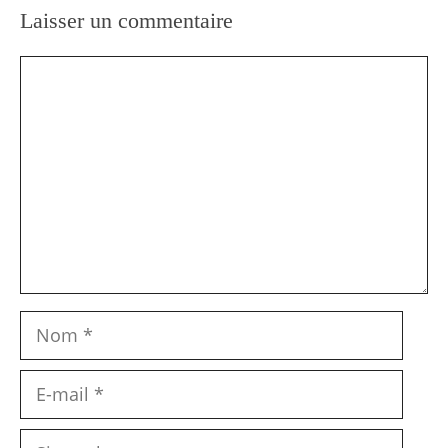
Laisser un commentaire
Commentaire
Nom
E-
mail
Site