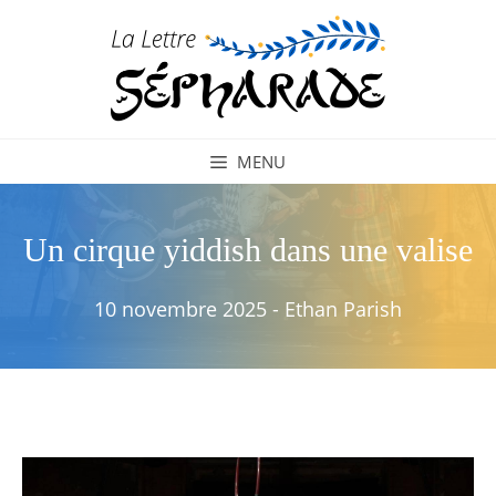
Aller
au
contenu
MENU
Un cirque yiddish dans une valise
10 novembre 2025
-
Ethan Parish