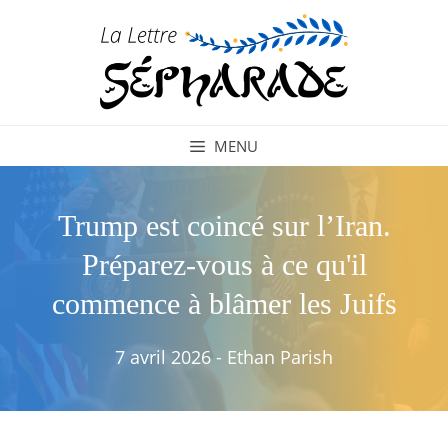
Aller
au
contenu
MENU
Trump est coincé sur l’Iran.
Préparez-vous à ce qu'il
commence à blâmer les Juifs
7 avril 2026
-
Ethan Parish