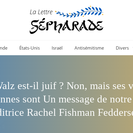
nde
États-Unis
Israël
Antisémitisme
Divers
lz est-il juif ? Non, mais ses 
ennes sont Un message de notr
ditrice Rachel Fishman Fedders