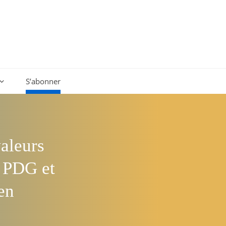
S’abonner
valeurs
e PDG et
en