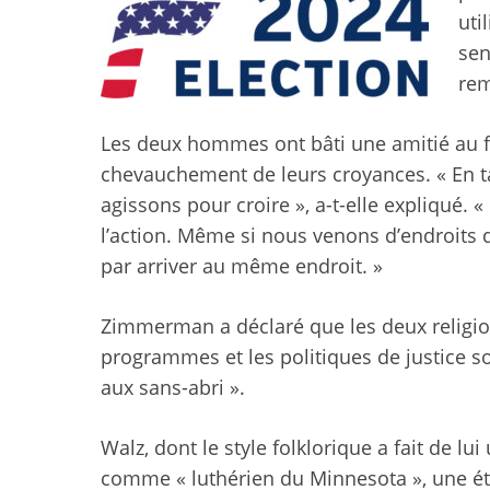
uti
sen
rem
Les deux hommes ont bâti une amitié au fi
chevauchement de leurs croyances. « En ta
agissons pour croire », a-t-elle expliqué. «
l’action. Même si nous venons d’endroits d
par arriver au même endroit. »
Zimmerman a déclaré que les deux religion
programmes et les politiques de justice soc
aux sans-abri ».
Walz, dont le style folklorique a fait de lu
comme « luthérien du Minnesota », une étiq