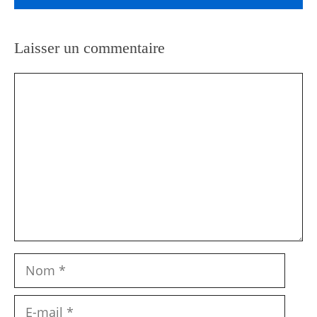
Laisser un commentaire
Commentaire
Nom
E-