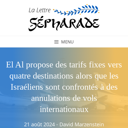
Aller
au
contenu
MENU
El Al propose des tarifs fixes vers
quatre destinations alors que les
Israéliens sont confrontés à des
annulations de vols
internationaux
21 août 2024
-
David Marzenstein