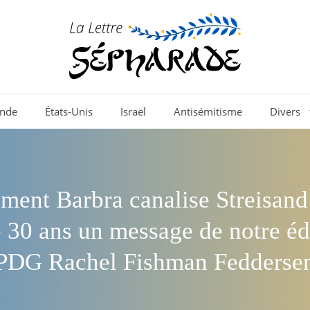
nde
États-Unis
Israël
Antisémitisme
Divers
ment Barbra canalise Streisand
e 30 ans un message de notre édi
PDG Rachel Fishman Fedderse