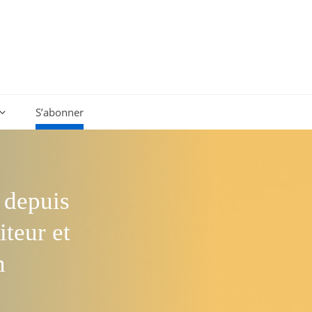
S’abonner
 depuis
teur et
n