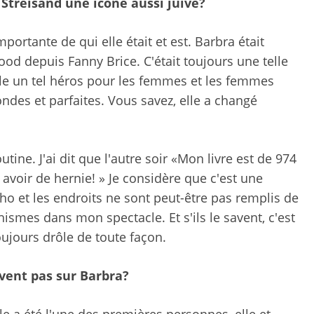
 Streisand une icône aussi juive?
ortante de qui elle était et est. Barbra était
d depuis Fanny Brice. C'était toujours une telle
'elle un tel héros pour les femmes et les femmes
londes et parfaites. Vous savez, elle a changé
tine. J'ai dit que l'autre soir «Mon livre est de 974
avoir de hernie! » Je considère que c'est une
aho et les endroits ne sont peut-être pas remplis de
shismes dans mon spectacle. Et s'ils le savent, c'est
toujours drôle de toute façon.
avent pas sur Barbra?
lle a été l'une des premières personnes, elle et