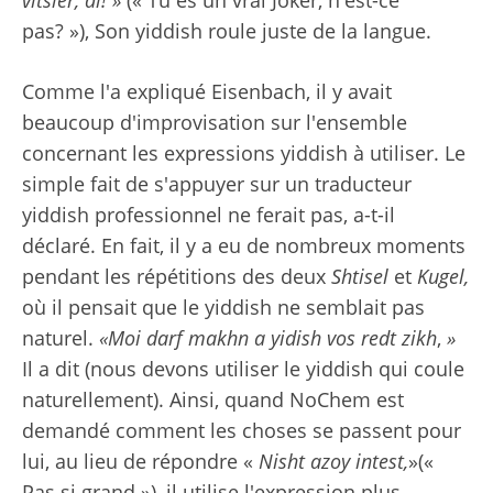
vitsler, di! »
(« Tu es un vrai Joker, n'est-ce
pas? »), Son yiddish roule juste de la langue.
Comme l'a expliqué Eisenbach, il y avait
beaucoup d'improvisation sur l'ensemble
concernant les expressions yiddish à utiliser. Le
simple fait de s'appuyer sur un traducteur
yiddish professionnel ne ferait pas, a-t-il
déclaré. En fait, il y a eu de nombreux moments
pendant les répétitions des deux
Shtisel
et
Kugel,
où il pensait que le yiddish ne semblait pas
naturel.
«Moi darf makhn a yidish vos redt zikh
,
»
Il a dit (nous devons utiliser le yiddish qui coule
naturellement). Ainsi, quand NoChem est
demandé comment les choses se passent pour
lui, au lieu de répondre «
Nisht azoy intest,
»(«
Pas si grand »), il utilise l'expression plus