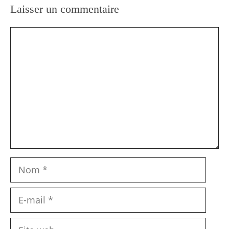
Laisser un commentaire
Commentaire
Nom
E-
mail
Site