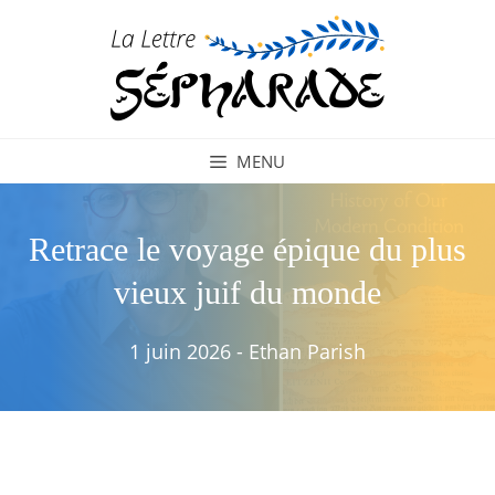
Aller
au
contenu
MENU
Retrace le voyage épique du plus
vieux juif du monde
1 juin 2026
-
Ethan Parish