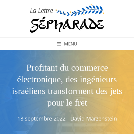
Aller
au
contenu
MENU
Profitant du commerce
électronique, des ingénieurs
israéliens transforment des jets
pour le fret
18 septembre 2022
-
David Marzenstein