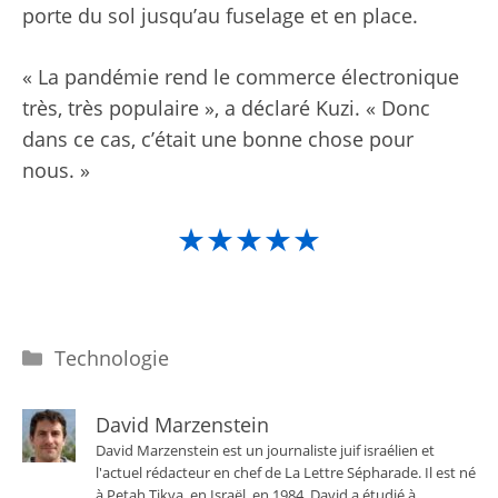
porte du sol jusqu’au fuselage et en place.
« La pandémie rend le commerce électronique
très, très populaire », a déclaré Kuzi. « Donc
dans ce cas, c’était une bonne chose pour
nous. »
★★★★★
Catégories
Technologie
David Marzenstein
David Marzenstein est un journaliste juif israélien et
l'actuel rédacteur en chef de La Lettre Sépharade. Il est né
à Petah Tikva, en Israël, en 1984. David a étudié à