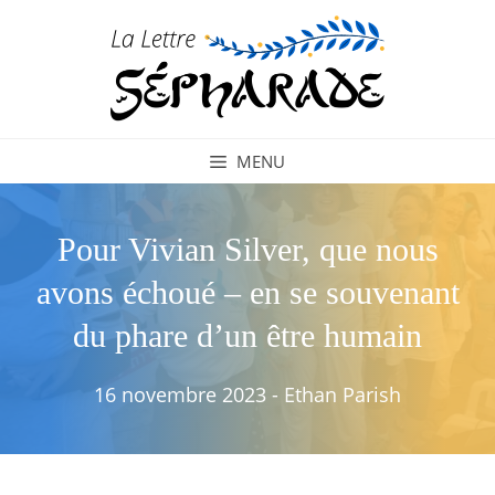
Aller
au
contenu
MENU
Pour Vivian Silver, que nous
avons échoué – en se souvenant
du phare d’un être humain
16 novembre 2023
-
Ethan Parish