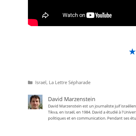
Catégories
Israël
,
La Lettre Sépharade
David Marzenstein
David Marzenstein est un journaliste juif israélien
Tikva, en Israël, en 1984. David a étudié à l'Univ
politiques et en communication. Pendant ses étu