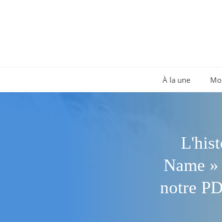
Aller
au
contenu
À la une
Mo
L'his
Name » 
notre PD