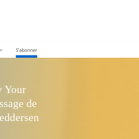
S’abonner
y Your
ssage de
Feddersen