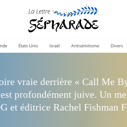
nde
États-Unis
Israël
Antisémitisme
Divers
toire vraie derrière « Call Me B
est profondément juive. Un me
G et éditrice Rachel Fishman 