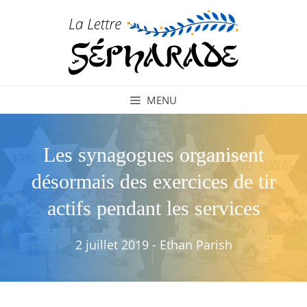
Aller
au
contenu
MENU
Les synagogues organisent
désormais des exercices de tir
actifs pendant les services
2 juillet 2019
-
Ethan Parish