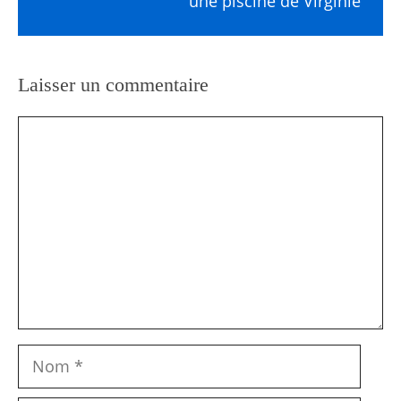
une piscine de Virginie
Laisser un commentaire
Commentaire
Nom