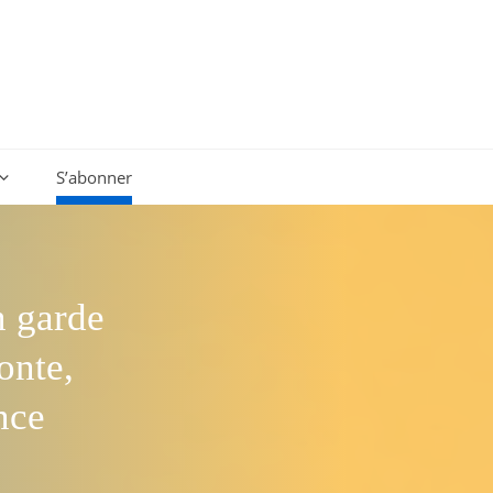
S’abonner
n garde
onte,
nce