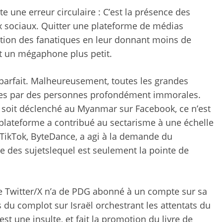
 une erreur circulaire :
C’est la présence des
x sociaux
. Quitter une plateforme de médias
tuation des fanatiques en leur donnant moins de
et un mégaphone plus petit.
parfait. Malheureusement, toutes les grandes
gées par des personnes profondément immorales.
soit déclenché
au Myanmar sur Facebook, ce n’est
plateforme a contribué au sectarisme à une échelle
e TikTok, ByteDance, a agi à la demande du
re des sujets
lequel est
seulement la pointe de
e Twitter/X n’a de PDG abonné à un compte sur sa
s du complot sur
Israël orchestrant les attentats du
est une insulte, et
fait la promotion du livre de