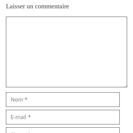
Laisser un commentaire
Commentaire
Nom
E-
mail
Site