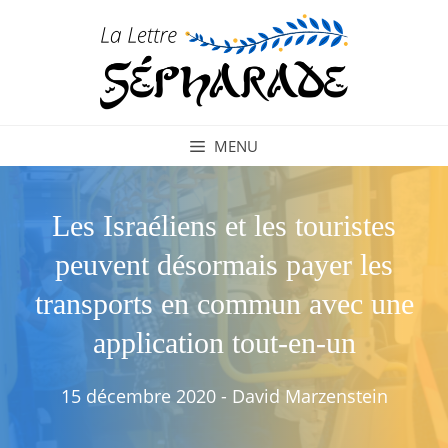
Aller
au
contenu
MENU
Les Israéliens et les touristes
peuvent désormais payer les
transports en commun avec une
application tout-en-un
15 décembre 2020
-
David Marzenstein