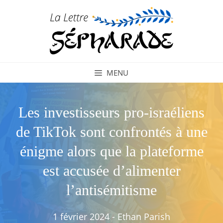
Aller
au
contenu
MENU
Les investisseurs pro-israéliens
de TikTok sont confrontés à une
énigme alors que la plateforme
est accusée d’alimenter
l’antisémitisme
1 février 2024
-
Ethan Parish