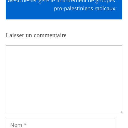
Westchester gère le financement de groupes
pro-palestiniens radicaux
Laisser un commentaire
Commentaire
Nom