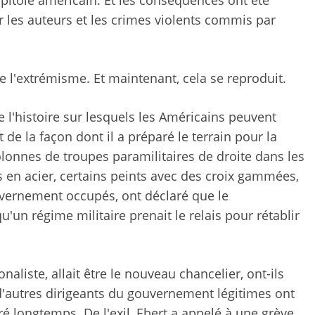
pitole américain. Et les conséquences ont été
 les auteurs et les crimes violents commis par
e l'extrémisme. Et maintenant, cela se reproduit.
e l'histoire sur lesquels les Américains peuvent
de la façon dont il a préparé le terrain pour la
colonnes de troupes paramilitaires de droite dans les
es en acier, certains peints avec des croix gammées,
uvernement occupés, ont déclaré que le
u'un régime militaire prenait le relais pour rétablir
aliste, allait être le nouveau chancelier, ont-ils
 d'autres dirigeants du gouvernement légitimes ont
uré longtemps. De l'exil, Ebert a appelé à une grève