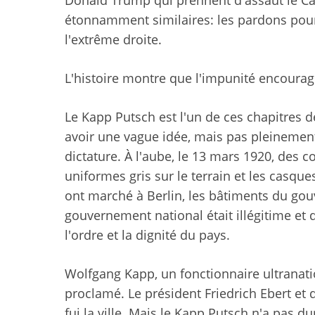
Donald Trump qui prennent d'assaut le Ca
étonnamment similaires: les pardons pour
l'extrême droite.
L'histoire montre que l'impunité encourag
Le Kapp Putsch est l'un de ces chapitres d
avoir une vague idée, mais pas pleinement 
dictature. À l'aube, le 13 mars 1920, des 
uniformes gris sur le terrain et les casqu
ont marché à Berlin, les bâtiments du go
gouvernement national était illégitime et q
l'ordre et la dignité du pays.
Wolfgang Kapp, un fonctionnaire ultranation
proclamé. Le président Friedrich Ebert et
fui la ville. Mais le Kapp Putsch n'a pas d