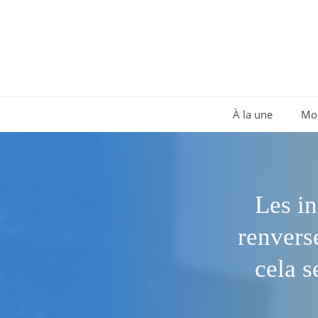
Aller
au
contenu
À la une
Mo
Les in
renvers
cela 