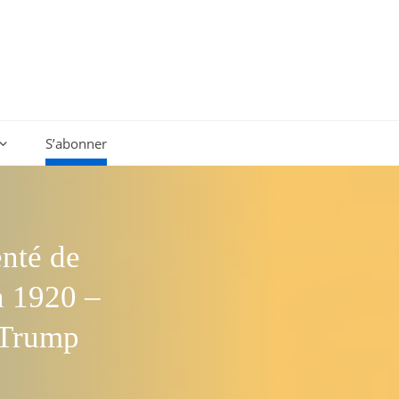
S’abonner
enté de
n 1920 –
 Trump