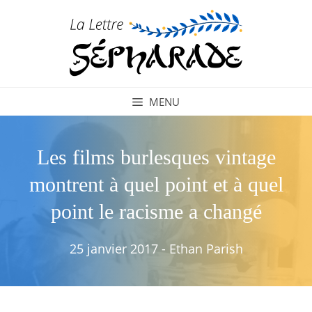
Aller
au
contenu
MENU
Les films burlesques vintage
montrent à quel point et à quel
point le racisme a changé
25 janvier 2017
-
Ethan Parish