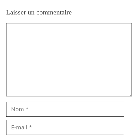
Laisser un commentaire
Commentaire
Nom
E-
mail