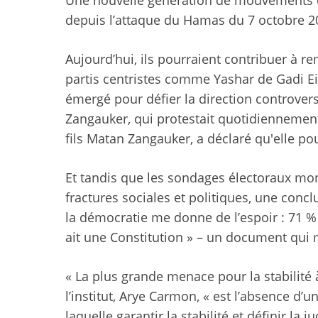
Une nouvelle génération de mouvements et
depuis l’attaque du Hamas du 7 octobre 2
Aujourd’hui, ils pourraient contribuer à r
partis centristes comme Yashar de Gadi Eis
émergé pour défier la direction controver
Zangauker, qui protestait quotidiennement
fils Matan Zangauker, a déclaré qu'elle pou
Et tandis que les sondages électoraux mon
fractures sociales et politiques, une concl
la démocratie me donne de l’espoir : 71 % d
ait une Constitution » – un document qui
« La plus grande menace pour la stabilité à
l’institut, Arye Carmon, « est l’absence d’
laquelle garantir la stabilité et définir la 