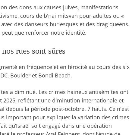
on des dons aux causes juives, manifestations
tivisme, cours de b'nai mitsvah pour adultes ou «
 avec des danseurs burlesques et des drag queens.
 peut que renforcer notre identité.
s nos rues sont sûres
gmenté en fréquence et en férocité au cours des six
DC, Boulder et Bondi Beach.
ites a diminué. Les crimes haineux antisémites ont
2025, reflétant une diminution internationale et
l depuis la période post-octobre. 7 hauts. Ce n'est
lus important pour expliquer la variation des crimes
ait qu’Israël soit engagé dans une opération
claré le professeur Ayal Feinberg, dont l’étude de