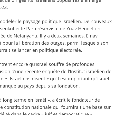
 de dirigeants israéliens populaires a émergé
023.
emodeler le paysage politique israélien. De nouveaux
enkot et le Parti réserviste de Yoav Hendel ont
sée de Netanyahu. Il y a deux semaines, Einav
 pour la libération des otages, parmi lesquels son
rrait se lancer en politique électorale.
trent encore qu’Israël souffre de profondes
usion d’une récente enquête de l’Institut israélien de
es Israéliens disent « qu’il est important qu’Israël
 manque au pays depuis sa fondation.
 long terme en Israël », a écrit le fondateur de
une constitution nationale qui fournirait une base sur
judéité dans le cadre « juif et démocratique ».